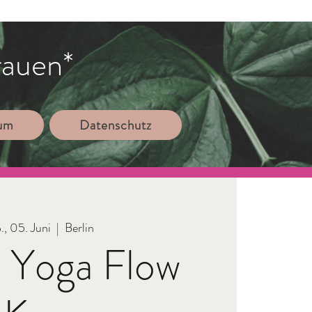
rauen*
sum
Datenschutz
., 05. Juni
  |  
Berlin
 Yoga Flow