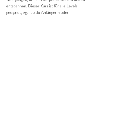
entspannen. Dieser Kurs ist für alle Levels 
geeignet, egal ob du Anfängerin oder 
Fortgeschrittene bist. Komm vorbei und finde 
deine Balance!
Diese Veranstaltung teilen
©2022 Frauenprojekte Treptow-Köpenick.
Impressum
&
Datenschutz.