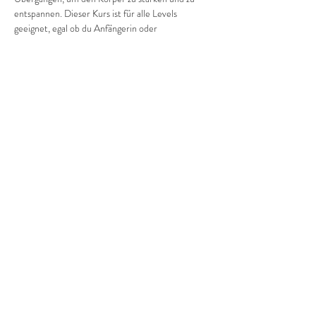
entspannen. Dieser Kurs ist für alle Levels 
geeignet, egal ob du Anfängerin oder 
Fortgeschrittene bist. Komm vorbei und finde 
deine Balance!
Diese Veranstaltung teilen
©2022 Frauenprojekte Treptow-Köpenick.
Impressum
&
Datenschutz.