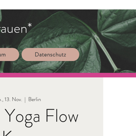
rauen*
sum
Datenschutz
., 13. Nov.
  |  
Berlin
 Yoga Flow