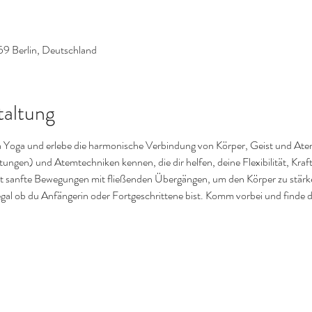
59 Berlin, Deutschland
taltung
a Yoga und erlebe die harmonische Verbindung von Körper, Geist und Atem.
ngen) und Atemtechniken kennen, die dir helfen, deine Flexibilität, Kraft
 sanfte Bewegungen mit fließenden Übergängen, um den Körper zu stärke
t, egal ob du Anfängerin oder Fortgeschrittene bist. Komm vorbei und finde 