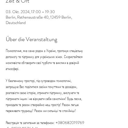
Zeit & Ort
03. Okt. 2024, 17:00 – 19:30
Berlin, Rathenaustraße 40, 12459 Berlin,
Deutschland
Über die Veranstaltung
Психологиня, яка сама родом з України, пропонує спеціальну 
допомогу та підтримку для українських жінок. Скористайтеся 
можливістю обговорити свої турботи та виклики в довірчій 
атмосфері.
У безпечному просторі, під супроводом психологині, 
запрошую Вас поділитися своїми почуттями та досвідом, 
розповісти свою історію, отримати підтримку, вислухати та 
підтримати інших і не відчувати себе самотніми! Будь ласка, 
приходьте та разом створюймо наш простір! Разом легше 
переживати труднощі! Разом ми сильніші та спокійніші!
Реєстрація та запитання за телефоном: +380682019769 