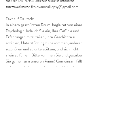
або 01512415764. Можливо також за допомогою 
електронної пошти: frolovanataliiapsy@gmail.com
Text auf Deutsch:
In einem geschützten Raum, begleitet von einer 
Psychologin, lade ich Sie ein, Ihre Gefühle und 
Erfahrungen mitzuteilen, Ihre Geschichte zu 
erzählen, Unterstützung zu bekommen, anderen 
zuzuhören und zu unterstützen, und sich nicht 
allein zu fühlen! Bitte kommen Sie und gestalten 
Sie gemeinsam unseren Raum! Gemeinsam fällt 
es leichter, Schwierigkeiten zu durchleben! 
Gemeinsam sind wir stärker und ruhiger!
Anmeldung und Fragen bitte per Telefon: 
+380682019769…
Mehr anzeigen
Diese Veranstaltung teilen