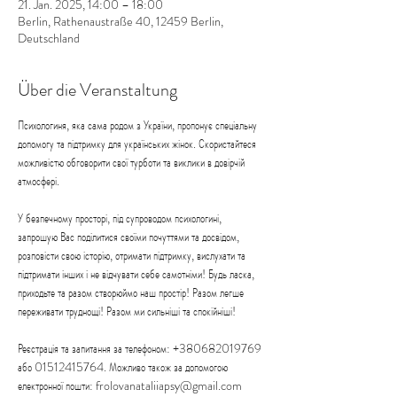
21. Jan. 2025, 14:00 – 18:00
Berlin, Rathenaustraße 40, 12459 Berlin,
Deutschland
Über die Veranstaltung
Психологиня, яка сама родом з України, пропонує спеціальну 
допомогу та підтримку для українських жінок. Скористайтеся 
можливістю обговорити свої турботи та виклики в довірчій 
атмосфері.
У безпечному просторі, під супроводом психологині, 
запрошую Вас поділитися своїми почуттями та досвідом, 
розповісти свою історію, отримати підтримку, вислухати та 
підтримати інших і не відчувати себе самотніми! Будь ласка, 
приходьте та разом створюймо наш простір! Разом легше 
переживати труднощі! Разом ми сильніші та спокійніші!
Реєстрація та запитання за телефоном: +380682019769 
або 01512415764. Можливо також за допомогою 
електронної пошти: frolovanataliiapsy@gmail.com