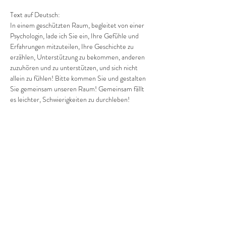
Text auf Deutsch:
In einem geschützten Raum, begleitet von einer 
Psychologin, lade ich Sie ein, Ihre Gefühle und 
Erfahrungen mitzuteilen, Ihre Geschichte zu 
erzählen, Unterstützung zu bekommen, anderen 
zuzuhören und zu unterstützen, und sich nicht 
allein zu fühlen! Bitte kommen Sie und gestalten 
Sie gemeinsam unseren Raum! Gemeinsam fällt 
es leichter, Schwierigkeiten zu durchleben! 
Gemeinsam sind wir stärker und ruhiger!
Anmeldung und Fragen bitte per Telefon: 
+380682019769…
Mehr anzeigen
Diese Veranstaltung teilen