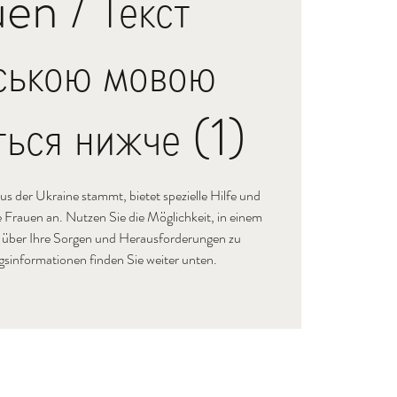
en / Текст
нською мовою
ться нижче (1)
aus der Ukraine stammt, bietet spezielle Hilfe und
 Frauen an. Nutzen Sie die Möglichkeit, in einem
 über Ihre Sorgen und Herausforderungen zu
informationen finden Sie weiter unten.