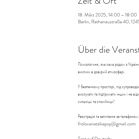
Zeit & Ort
18. März 2025, 14:00 – 18:00
Berlin, Rathenaustraße 40, 124
Über die Verans
Психологиня, яка сама родом з України
виклики в довірчій атмосфері.
У безпечному просторі, під супроводо
вислухати та підтримати інших і не в
сильніші та спокійніші!
Реєстрація та запитання за телефо
frolovanataliiapsy@gmail.com
Text auf Deutsch: