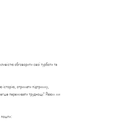
ливістю обговорити свої турботи та 
 історію, отримати підтримку, 
 легше переживати труднощі! Разом ми 
пошти: 