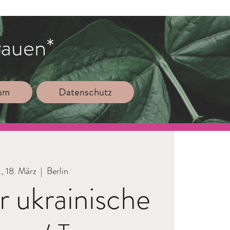
rauen*
sum
Datenschutz
., 18. März
  |  
Berlin
ür ukrainische