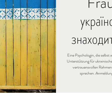
Frau
украї
знаходи
Eine Psychologin, die selbst 
Unterstützung für ukrainische
vertrauensvollen Rahmen
sprechen. Anmeldungs