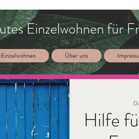
utes Einzelwohnen für F
 Einzelwohnen
Über uns
Impres
Di
Hilfe f