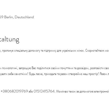
59 Berlin, Deutschland
taltung
, пропонує спеціальну допомогу та підтримку для українських жінок. Скористайтеся мож
м психологині, запрошую Вас поділитися своїми почуттями та досвідом, розповісти свою
ідчувати себе самотніми! Будь ласка, приходьте та разом створюймо наш простір! Разом
ном: +380682019769 або 01512415764. Можливо також за допомогою електронної 