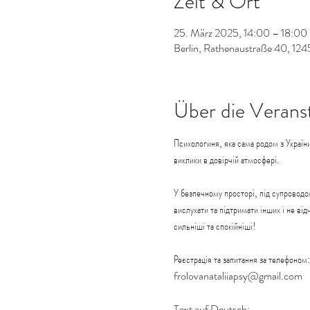
Zeit & Ort
25. März 2025, 14:00 – 18:00
Berlin, Rathenaustraße 40, 124
Über die Verans
Психологиня, яка сама родом з України
виклики в довірчій атмосфері.
У безпечному просторі, під супроводо
вислухати та підтримати інших і не в
сильніші та спокійніші!
Реєстрація та запитання за телефо
frolovanataliiapsy@gmail.com
Text auf Deutsch: