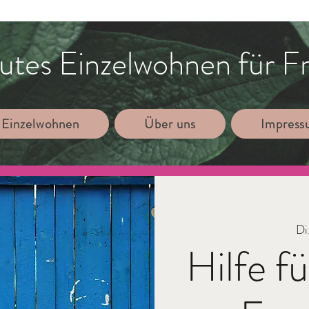
utes Einzelwohnen für F
 Einzelwohnen
Über uns
Impres
Di
Hilfe f