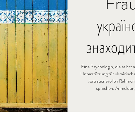
Frau
украї
знаходи
Eine Psychologin, die selbst 
Unterstützung für ukrainische
vertrauensvollen Rahmen
sprechen. Anmeldungs