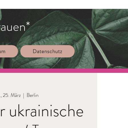
rauen*
sum
Datenschutz
., 25. März
  |  
Berlin
ür ukrainische