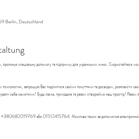
59 Berlin, Deutschland
taltung
, пропонує спеціальну допомогу та підтримку для українських жінок. Скористайтеся мож
м психологині, запрошую Вас поділитися своїми почуттями та досвідом, розповісти свою
ідчувати себе самотніми! Будь ласка, приходьте та разом створюймо наш простір! Разом
ном: +380682019769 або 01512415764. Можливо також за допомогою електронної 