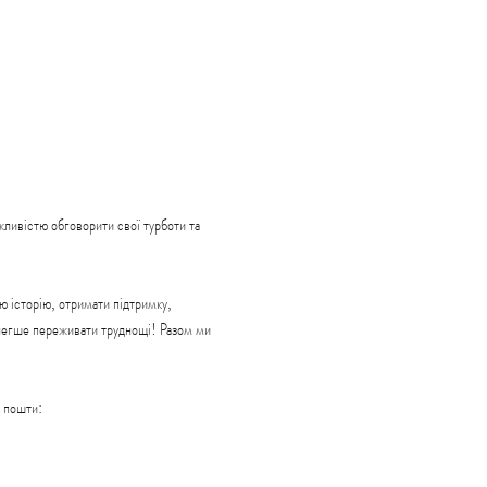
ливістю обговорити свої турботи та 
 історію, отримати підтримку, 
 легше переживати труднощі! Разом ми 
пошти: 