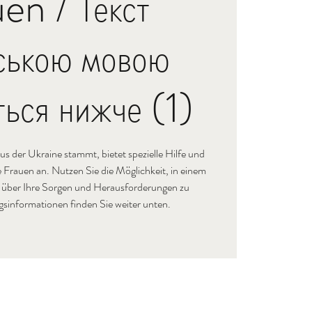
en / Текст
нською мовою
ться нижче (1)
aus der Ukraine stammt, bietet spezielle Hilfe und
 Frauen an. Nutzen Sie die Möglichkeit, in einem
 über Ihre Sorgen und Herausforderungen zu
informationen finden Sie weiter unten.