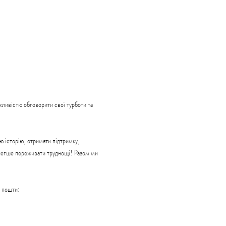
ливістю обговорити свої турботи та 
 історію, отримати підтримку, 
 легше переживати труднощі! Разом ми 
пошти: 