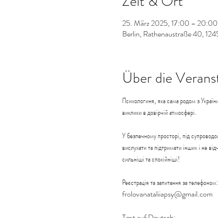
Zeit & Ort
25. März 2025, 17:00 – 20:00
Berlin, Rathenaustraße 40, 124
Über die Verans
Психологиня, яка сама родом з України
виклики в довірчій атмосфері.
У безпечному просторі, під супроводо
вислухати та підтримати інших і не в
сильніші та спокійніші!
Реєстрація та запитання за телефо
frolovanataliiapsy@gmail.com
Text auf Deutsch: