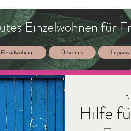
utes Einzelwohnen für F
 Einzelwohnen
Über uns
Impres
Di
Hilfe f