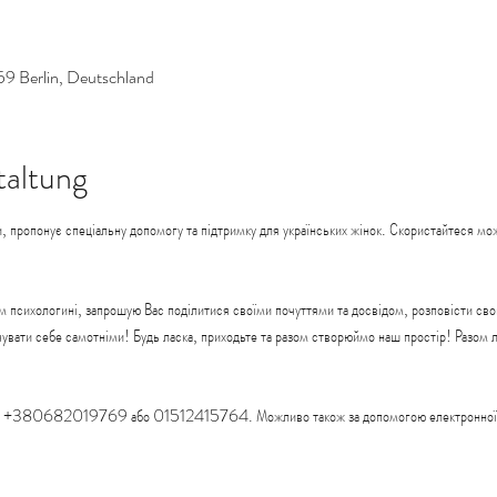
59 Berlin, Deutschland
taltung
, пропонує спеціальну допомогу та підтримку для українських жінок. Скористайтеся мож
м психологині, запрошую Вас поділитися своїми почуттями та досвідом, розповісти свою
ідчувати себе самотніми! Будь ласка, приходьте та разом створюймо наш простір! Разом
ном: +380682019769 або 01512415764. Можливо також за допомогою електронної 