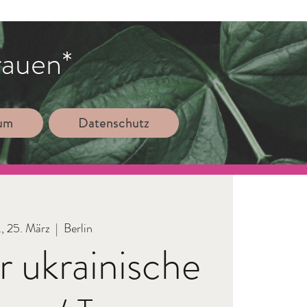
rauen*
sum
Datenschutz
., 25. März
  |  
Berlin
ür ukrainische