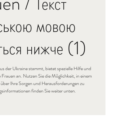
en / Текст
нською мовою
ться нижче (1)
aus der Ukraine stammt, bietet spezielle Hilfe und
 Frauen an. Nutzen Sie die Möglichkeit, in einem
 über Ihre Sorgen und Herausforderungen zu
informationen finden Sie weiter unten.