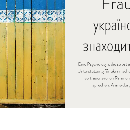
Frau
украї
знаходи
Eine Psychologin, die selbst 
Unterstützung für ukrainische
vertrauensvollen Rahmen
sprechen. Anmeldungs