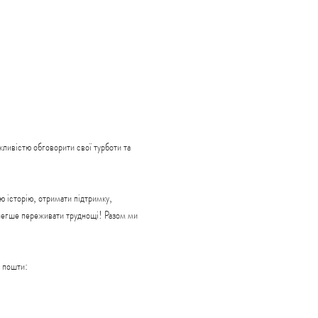
ливістю обговорити свої турботи та 
 історію, отримати підтримку, 
 легше переживати труднощі! Разом ми 
пошти: 