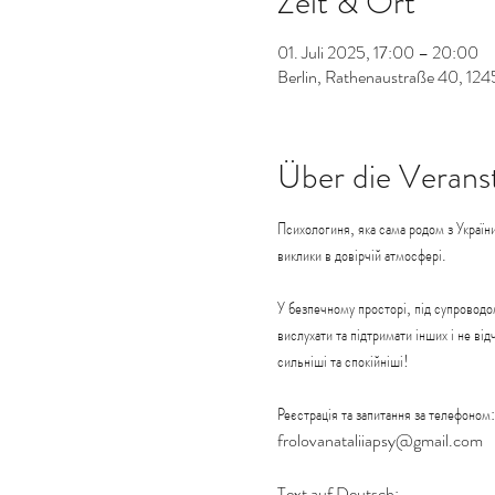
Zeit & Ort
01. Juli 2025, 17:00 – 20:00
Berlin, Rathenaustraße 40, 124
Über die Verans
Психологиня, яка сама родом з України
виклики в довірчій атмосфері.
У безпечному просторі, під супроводо
вислухати та підтримати інших і не в
сильніші та спокійніші!
Реєстрація та запитання за телефо
frolovanataliiapsy@gmail.com
Text auf Deutsch: