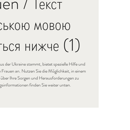
en / Текст
нською мовою
ться нижче (1)
aus der Ukraine stammt, bietet spezielle Hilfe und
 Frauen an. Nutzen Sie die Möglichkeit, in einem
 über Ihre Sorgen und Herausforderungen zu
informationen finden Sie weiter unten.