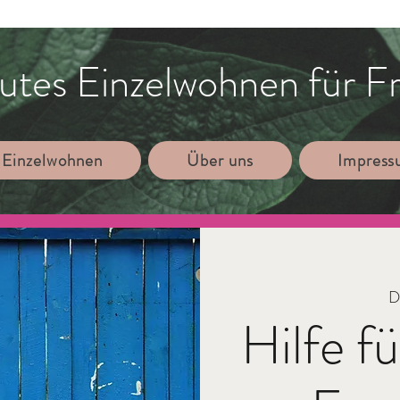
utes Einzelwohnen für F
 Einzelwohnen
Über uns
Impres
Di
Hilfe f