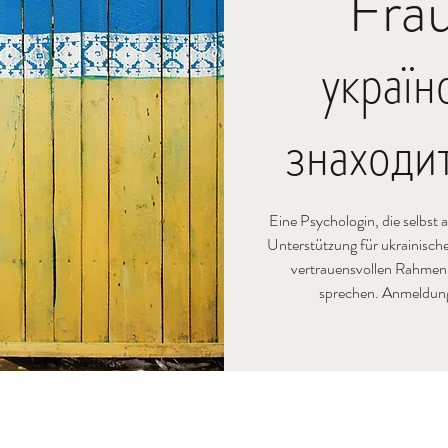
Frau
украї
знаходи
Eine Psychologin, die selbst 
Unterstützung für ukrainische
vertrauensvollen Rahmen
sprechen. Anmeldungs