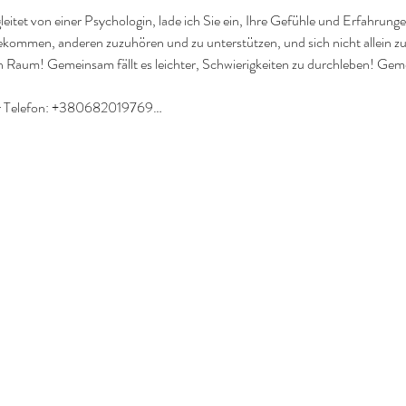
itet von einer Psychologin, lade ich Sie ein, Ihre Gefühle und Erfahrunge
ekommen, anderen zuzuhören und zu unterstützen, und sich nicht allein z
 Raum! Gemeinsam fällt es leichter, Schwierigkeiten zu durchleben! Geme
er Telefon: +380682019769…