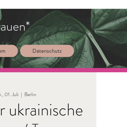
rauen*
sum
Datenschutz
., 01. Juli
  |  
Berlin
ür ukrainische