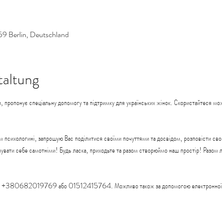
59 Berlin, Deutschland
taltung
, пропонує спеціальну допомогу та підтримку для українських жінок. Скористайтеся мож
м психологині, запрошую Вас поділитися своїми почуттями та досвідом, розповісти свою
ідчувати себе самотніми! Будь ласка, приходьте та разом створюймо наш простір! Разом
ном: +380682019769 або 01512415764. Можливо також за допомогою електронної 