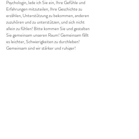
Psychologin, lade ich Sie ein, Ihre Gefühle und 
Erfahrungen mitzuteilen, Ihre Geschichte zu 
erzählen, Unterstützung zu bekommen, anderen 
zuzuhören und zu unterstützen, und sich nicht 
allein zu fühlen! Bitte kommen Sie und gestalten 
Sie gemeinsam unseren Raum! Gemeinsam fällt 
es leichter, Schwierigkeiten zu durchleben! 
Gemeinsam sind wir stärker und ruhiger!
Anmeldung und Fragen bitte per Telefon: 
+380682019769…
Mehr anzeigen
Diese Veranstaltung teilen