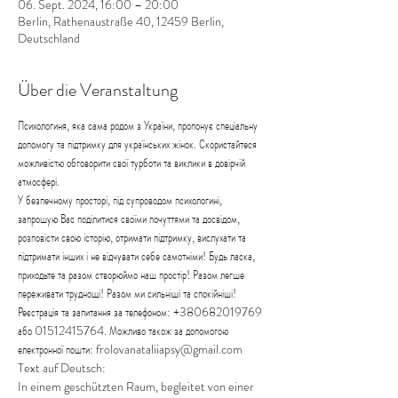
06. Sept. 2024, 16:00 – 20:00
Berlin, Rathenaustraße 40, 12459 Berlin,
Deutschland
Über die Veranstaltung
Психологиня, яка сама родом з України, пропонує спеціальну 
допомогу та підтримку для українських жінок. Скористайтеся 
можливістю обговорити свої турботи та виклики в довірчій 
атмосфері.
У безпечному просторі, під супроводом психологині, 
запрошую Вас поділитися своїми почуттями та досвідом, 
розповісти свою історію, отримати підтримку, вислухати та 
підтримати інших і не відчувати себе самотніми! Будь ласка, 
приходьте та разом створюймо наш простір! Разом легше 
переживати труднощі! Разом ми сильніші та спокійніші!
Реєстрація та запитання за телефоном: +380682019769 
або 01512415764. Можливо також за допомогою 
електронної пошти: frolovanataliiapsy@gmail.com
Text auf Deutsch:
In einem geschützten Raum, begleitet von einer 