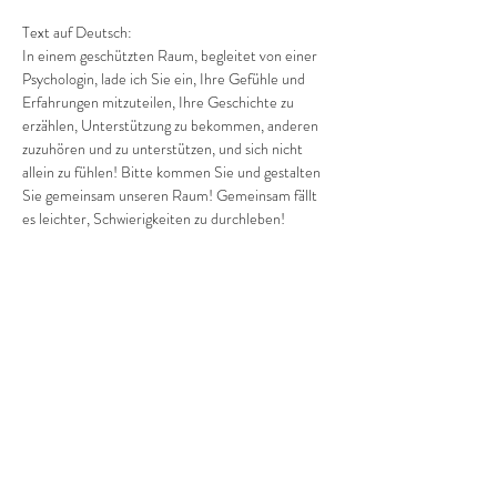
Text auf Deutsch:
In einem geschützten Raum, begleitet von einer 
Psychologin, lade ich Sie ein, Ihre Gefühle und 
Erfahrungen mitzuteilen, Ihre Geschichte zu 
erzählen, Unterstützung zu bekommen, anderen 
zuzuhören und zu unterstützen, und sich nicht 
allein zu fühlen! Bitte kommen Sie und gestalten 
Sie gemeinsam unseren Raum! Gemeinsam fällt 
es leichter, Schwierigkeiten zu durchleben! 
Gemeinsam sind wir stärker und ruhiger!
Anmeldung und Fragen bitte per Telefon: 
+380682019769…
Mehr anzeigen
Diese Veranstaltung teilen