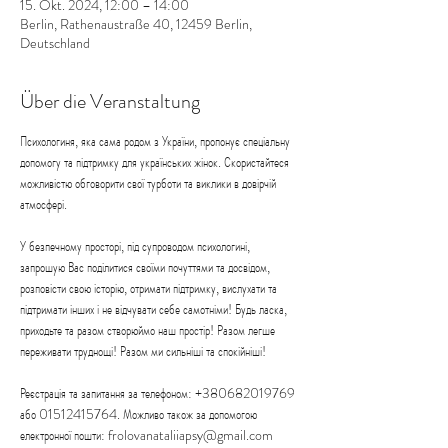
15. Okt. 2024, 12:00 – 14:00
Berlin, Rathenaustraße 40, 12459 Berlin,
Deutschland
Über die Veranstaltung
Психологиня, яка сама родом з України, пропонує спеціальну 
допомогу та підтримку для українських жінок. Скористайтеся 
можливістю обговорити свої турботи та виклики в довірчій 
атмосфері.
У безпечному просторі, під супроводом психологині, 
запрошую Вас поділитися своїми почуттями та досвідом, 
розповісти свою історію, отримати підтримку, вислухати та 
підтримати інших і не відчувати себе самотніми! Будь ласка, 
приходьте та разом створюймо наш простір! Разом легше 
переживати труднощі! Разом ми сильніші та спокійніші!
Реєстрація та запитання за телефоном: +380682019769 
або 01512415764. Можливо також за допомогою 
електронної пошти: frolovanataliiapsy@gmail.com