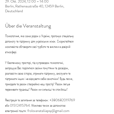
29. Okt. 2024, 12:00 – 14:00
Berlin, Rathenaustraße 40, 12459 Berlin,
Deutschland
Über die Veranstaltung
Психологиня, яка сама родом з України, пропонує спеціальну 
допомогу та підтримку для українських жінок. Скористайтеся 
можливістю обговорити свої турботи та виклики в довірчій 
атмосфері.
У безпечному просторі, під супроводом психологині, 
запрошую Вас поділитися своїми почуттями та досвідом, 
розповісти свою історію, отримати підтримку, вислухати та 
підтримати інших і не відчувати себе самотніми! Будь ласка, 
приходьте та разом створюймо наш простір! Разом легше 
переживати труднощі! Разом ми сильніші та спокійніші!
Реєстрація та запитання за телефоном: +380682019769 
або 01512415764. Можливо також за допомогою 
електронної пошти: frolovanataliiapsy@gmail.com