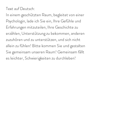
Text auf Deutsch:
In einem geschützten Raum, begleitet von einer 
Psychologin, lade ich Sie ein, Ihre Gefühle und 
Erfahrungen mitzuteilen, Ihre Geschichte zu 
erzählen, Unterstützung zu bekommen, anderen 
zuzuhören und zu unterstützen, und sich nicht 
allein zu fühlen! Bitte kommen Sie und gestalten 
Sie gemeinsam unseren Raum! Gemeinsam fällt 
es leichter, Schwierigkeiten zu durchleben! 
Gemeinsam sind wir stärker und ruhiger!
Anmeldung und Fragen bitte per Telefon: 
+380682019769…
Mehr anzeigen
Diese Veranstaltung teilen