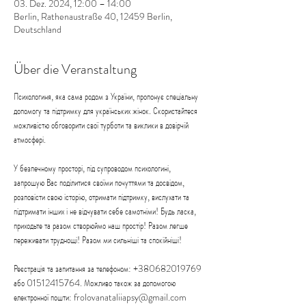
03. Dez. 2024, 12:00 – 14:00
Berlin, Rathenaustraße 40, 12459 Berlin,
Deutschland
Über die Veranstaltung
Психологиня, яка сама родом з України, пропонує спеціальну 
допомогу та підтримку для українських жінок. Скористайтеся 
можливістю обговорити свої турботи та виклики в довірчій 
атмосфері.
У безпечному просторі, під супроводом психологині, 
запрошую Вас поділитися своїми почуттями та досвідом, 
розповісти свою історію, отримати підтримку, вислухати та 
підтримати інших і не відчувати себе самотніми! Будь ласка, 
приходьте та разом створюймо наш простір! Разом легше 
переживати труднощі! Разом ми сильніші та спокійніші!
Реєстрація та запитання за телефоном: +380682019769 
або 01512415764. Можливо також за допомогою 
електронної пошти: frolovanataliiapsy@gmail.com