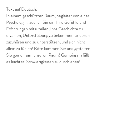
Text auf Deutsch:
In einem geschützten Raum, begleitet von einer 
Psychologin, lade ich Sie ein, Ihre Gefühle und 
Erfahrungen mitzuteilen, Ihre Geschichte zu 
erzählen, Unterstützung zu bekommen, anderen 
zuzuhören und zu unterstützen, und sich nicht 
allein zu fühlen! Bitte kommen Sie und gestalten 
Sie gemeinsam unseren Raum! Gemeinsam fällt 
es leichter, Schwierigkeiten zu durchleben! 
Gemeinsam sind wir stärker und ruhiger!
Anmeldung und Fragen bitte per Telefon: 
+380682019769…
Mehr anzeigen
Diese Veranstaltung teilen