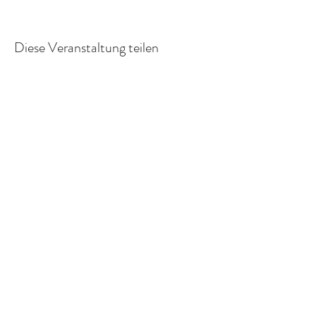
Diese Veranstaltung teilen
©2022 Frauenprojekte Treptow-Köpenick.
Impressum
&
Datenschutz.