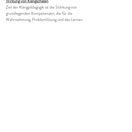
Wirkung von Klangschalen
Ziel der Klangpädagogik ist die Stärkung von 
grundlegenden Kompetenzen, die für die 
Wahrnehmung, Problemlösung und das Lernen 
wichtig sind.
Mehr anzeigen
Diese Veranstaltung teilen
©2022 Frauenprojekte Treptow-Köpenick.
Impressum
&