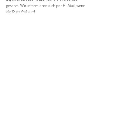
gesetzt. Wir informieren dich per E-Mail, wenn 
ein Platz frei wird.
Wir freuen uns auf dich und dein/e Kind/er!
Diese Veranstaltung teilen
©2022 Frauenprojekte Treptow-Köpenick.
Impressum
&
Datenschutz.