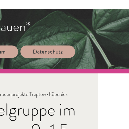
rauen*
sum
Datenschutz
rauenprojekte Treptow-Köpenick
elgruppe im