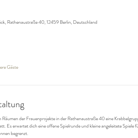
ck, Rathenaustraße 40, 12459 Berlin, Deutschland
ere Gäste
taltung
en Räumen der Frauenprojekte in der Rathenaustraße 40 eine Krabbelgrupp
att. Es erwartet dich eine offene Spielrunde und kleine angeleitete Spiele fü
innen begrenzt.