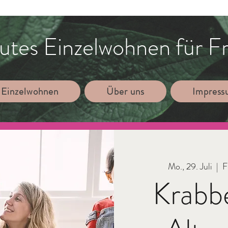
utes Einzelwohnen für F
 Einzelwohnen
Über uns
Impres
Mo., 29. Juli
  |  
F
Krabb