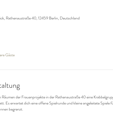
ck, Rathenaustraße 40, 12459 Berlin, Deutschland
ere Gäste
taltung
en Räumen der Frauenprojekte in der Rathenaustraße 40 eine Krabbelgrupp
att. Es erwartet dich eine offene Spielrunde und kleine angeleitete Spiele fü
innen begrenzt.