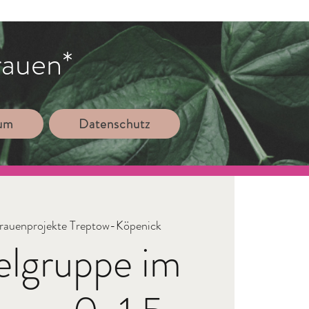
rauen*
sum
Datenschutz
rauenprojekte Treptow-Köpenick
elgruppe im