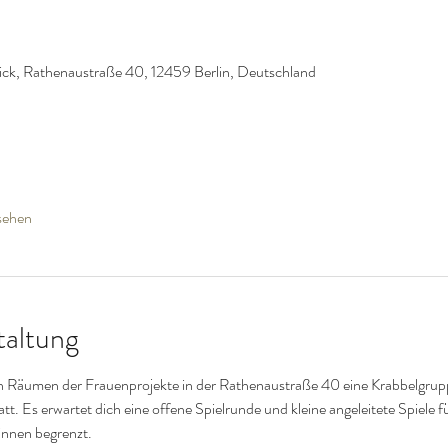
ck, Rathenaustraße 40, 12459 Berlin, Deutschland
sehen
taltung
en Räumen der Frauenprojekte in der Rathenaustraße 40 eine Krabbelgrupp
att. Es erwartet dich eine offene Spielrunde und kleine angeleitete Spiele fü
innen begrenzt.