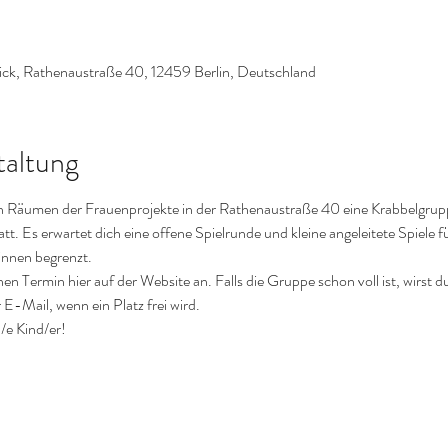
ck, Rathenaustraße 40, 12459 Berlin, Deutschland
taltung
en Räumen der Frauenprojekte in der Rathenaustraße 40 eine Krabbelgrupp
att. Es erwartet dich eine offene Spielrunde und kleine angeleitete Spiele fü
innen begrenzt.
nen Termin hier auf der Website an. Falls die Gruppe schon voll ist, wirst d
 E-Mail, wenn ein Platz frei wird.
/e Kind/er!