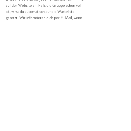
auf der Website an. Falls die Gruppe schon voll 
ist, wirst du automatisch auf die Warteliste 
gesetzt. Wir informieren dich per E-Mail, wenn 
ein Platz frei wird.
Wir freuen uns auf dich und dein/e Kind/er!
Diese Veranstaltung teilen
©2022 Frauenprojekte Treptow-Köpenick.
Impressum
&
Datenschutz.