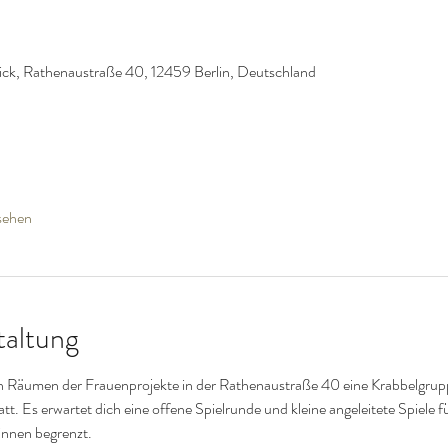
ck, Rathenaustraße 40, 12459 Berlin, Deutschland
sehen
taltung
en Räumen der Frauenprojekte in der Rathenaustraße 40 eine Krabbelgrupp
att. Es erwartet dich eine offene Spielrunde und kleine angeleitete Spiele fü
innen begrenzt.