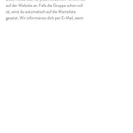
auf der Website an. Falls die Gruppe schon voll 
ist, wirst du automatisch auf die Warteliste 
gesetzt. Wir informieren dich per E-Mail, wenn 
ein Platz frei wird.
Wir freuen uns auf dich und dein/e Kind/er!
Diese Veranstaltung teilen
©2022 Frauenprojekte Treptow-Köpenick.
Impressum
&
Datenschutz.