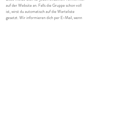
auf der Website an. Falls die Gruppe schon voll 
ist, wirst du automatisch auf die Warteliste 
gesetzt. Wir informieren dich per E-Mail, wenn 
ein Platz frei wird.
Wir freuen uns auf dich und dein/e Kind/er!
Diese Veranstaltung teilen
©2022 Frauenprojekte Treptow-Köpenick.
Impressum
&
Datenschutz.