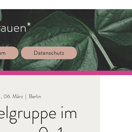
rauen*
sum
Datenschutz
, 06. März
  |  
Berlin
elgruppe im