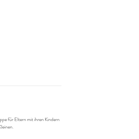
e für Eltern mit ihren Kindern 
Kleinen.