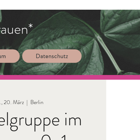
rauen*
sum
Datenschutz
, 20. März
  |  
Berlin
elgruppe im