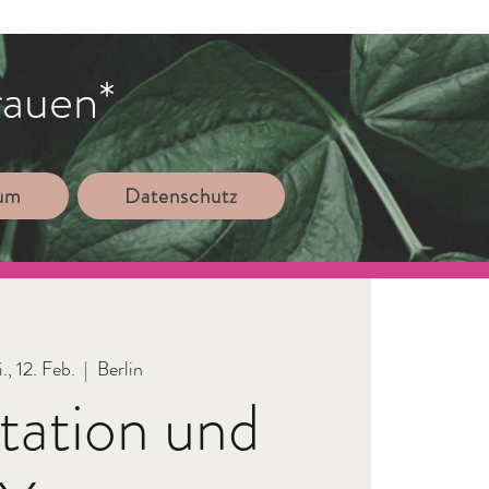
rauen*
sum
Datenschutz
., 12. Feb.
  |  
Berlin
tation und