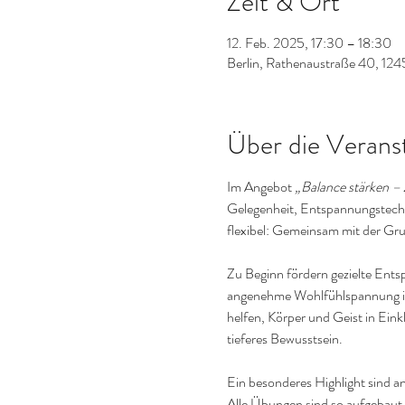
Zeit & Ort
12. Feb. 2025, 17:30 – 18:30
Berlin, Rathenaustraße 40, 124
Über die Verans
Im Angebot 
„Balance stärken – 
Gelegenheit, Entspannungstechni
flexibel: Gemeinsam mit der Gr
Zu Beginn fördern gezielte Ent
angenehme Wohlfühlspannung im 
helfen, Körper und Geist in Ein
tieferes Bewusstsein.
Ein besonderes Highlight sind an
Alle Übungen sind so aufgebaut,