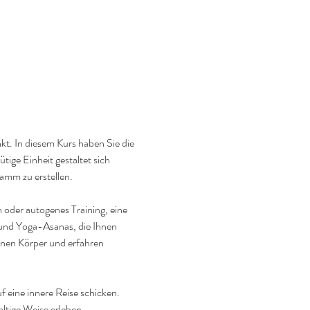
t. In diesem Kurs haben Sie die 
ge Einheit gestaltet sich 
amm zu erstellen.
oder autogenes Training, eine 
und Yoga-Asanas, die Ihnen 
enen Körper und erfahren 
 eine innere Reise schicken. 
ltige Weise erleben.