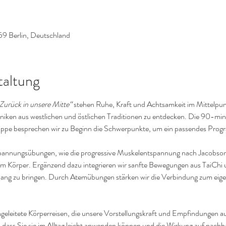
59 Berlin, Deutschland
taltung
Zurück in unsere Mitte“
 stehen Ruhe, Kraft und Achtsamkeit im Mittelpunk
ken aus westlichen und östlichen Traditionen zu entdecken. Die 90-minüti
uppe besprechen wir zu Beginn die Schwerpunkte, um ein passendes Progr
spannungsübungen, wie die progressive Muskelentspannung nach Jacobson 
Körper. Ergänzend dazu integrieren wir sanfte Bewegungen aus TaiChi 
klang zu bringen. Durch Atemübungen stärken wir die Verbindung zum eig
geleitete Körperreisen, die unsere Vorstellungskraft und Empfindungen auf
 dass Sie sie im Alltag leicht anwenden können und die Wirkung auf nachha