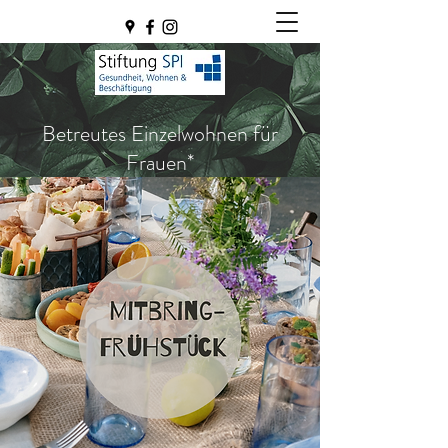
Betreutes Einzelwohnen für
Frauen*