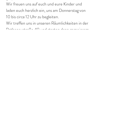
Wir freuen uns auf euch und eure Kinder und 
laden euch herzlich ein, uns am Donnerstag von 
10 bis circa 12 Uhr zu begleiten.
Wir treffen uns in unseren Räumlichkeiten in der 
Rathenaustraße 40 und starten dann gemeinsam.
Herzliche Grüße!
Kosten: Pro Mutter-Kind(er)-Duo 2 Euro 
Diese Veranstaltung teilen