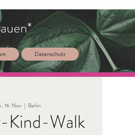
rauen*
sum
Datenschutz
., 16. Nov.
  |  
Berlin
r-Kind-Walk