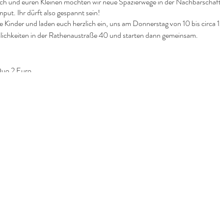
h und euren Kleinen möchten wir neue Spazierwege in der Nachbarschaf
Input. Ihr dürft also gespannt sein!
 Kinder und laden euch herzlich ein, uns am Donnerstag von 10 bis circa 1
mlichkeiten in der Rathenaustraße 40 und starten dann gemeinsam.
Duo 2 Euro