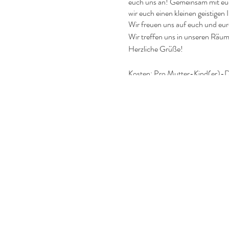
euch uns an! Gemeinsam mit euc
wir euch einen kleinen geistigen 
Wir freuen uns auf euch und eure
Wir treffen uns in unseren Räu
Herzliche Grüße!
Kosten: Pro Mutter-Kind(er)-