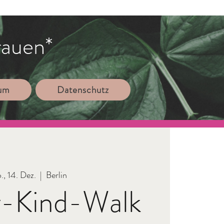
rauen*
sum
Datenschutz
., 14. Dez.
  |  
Berlin
r-Kind-Walk