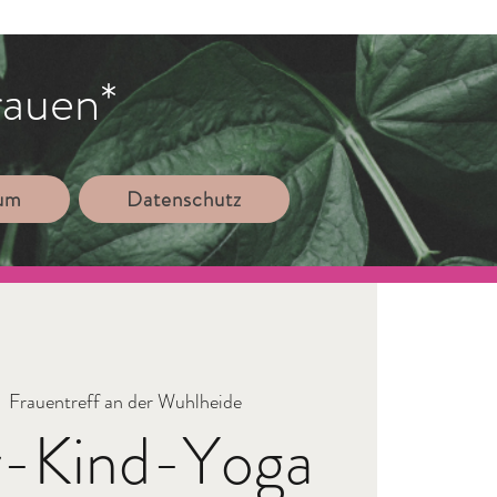
rauen*
sum
Datenschutz
  
Frauentreff an der Wuhlheide
r-Kind-Yoga