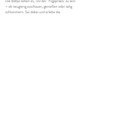
Die Babys lieben es, Teil der "Yogapraxis" zu sein 
– ob neugierig zuschauen, genießen oder selig 
schlummern. Sei dabei und erlebe die 
harmonische Verbindung von Yoga und 
Elternschaft!
Diese Veranstaltung teilen
©2022 Frauenprojekte Treptow-Köpenick.
Impressum
&
Datenschutz.