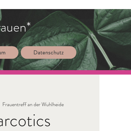
rauen*
sum
Datenschutz
|  
Frauentreff an der Wuhlheide
rcotics