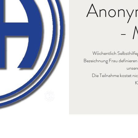
Anony
- 
Wöchentlich Selbsthilfeg
Bezeichnung Frau definieren
unser
Die Teilnahme kostet nic
K