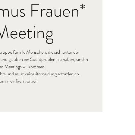
mus Frauen*
Meeting
ruppe für alle Menschen, die sich unter der
 und glauben ein Suchtproblem zu haben, sind in
en Meetings willkommen.
hts und es ist keine Anmeldung erforderlich.
omm einfach vorbei!