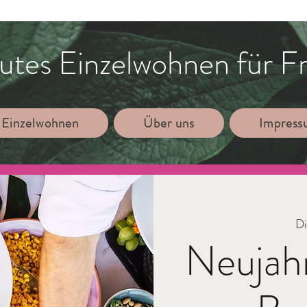
utes Einzelwohnen für F
 Einzelwohnen
Über uns
Impres
Di
Neujah