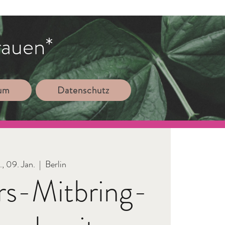
rauen*
sum
Datenschutz
., 09. Jan.
  |  
Berlin
rs-Mitbring-