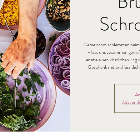
Br
Schro
Gemeinsam schlemmen beim Mi
– lass uns zusammen genieß
erlebe einen köstlichen Tag 
Geschenk mit und lass dich 
An
Jetzt and