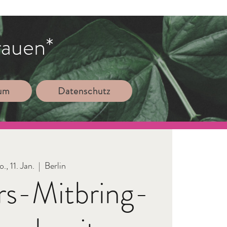
rauen*
sum
Datenschutz
., 11. Jan.
  |  
Berlin
rs-Mitbring-