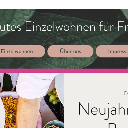
utes Einzelwohnen für F
 Einzelwohnen
Über uns
Impres
Do
Neujah