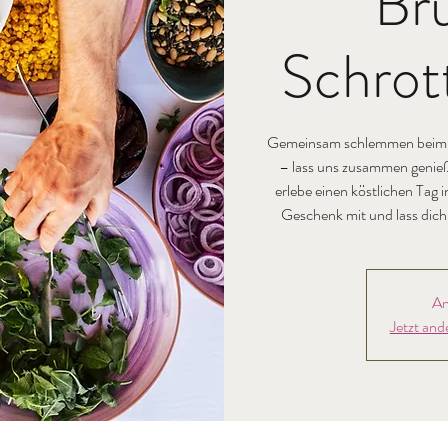
Br
Schrott
Gemeinsam schlemmen beim Mi
– lass uns zusammen genieß
erlebe einen köstlichen Tag 
Geschenk mit und lass dich 
An
Jetzt and