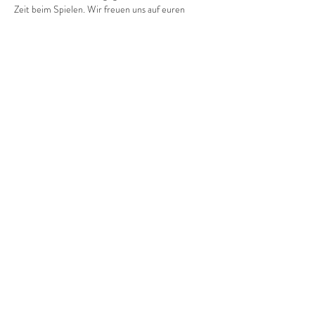
Zeit beim Spielen. Wir freuen uns auf euren 
Besuch!
Diese Veranstaltung teilen
©2022 Frauenprojekte Treptow-Köpenick.
Impressum
&
Datenschutz.