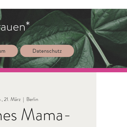
rauen*
sum
Datenschutz
., 21. März
  |  
Berlin
nes Mama-