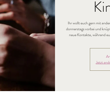
Ki
Ihr wollt euch gern mit an
donnerstags vorbei und knüp
An
Jetzt and