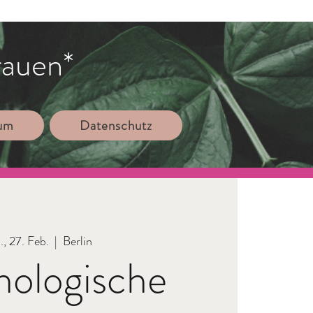
rauen*
sum
Datenschutz
., 27. Feb.
  |  
Berlin
hologische