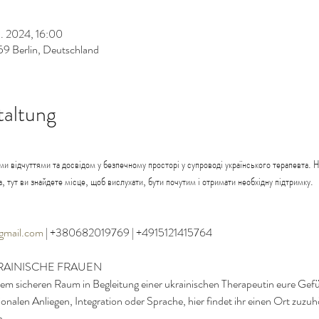
b. 2024, 16:00
59 Berlin, Deutschland
taltung
 відчуттями та досвідом у безпечному просторі у супроводі українського терапевта. Н
, тут ви знайдете місце, щоб вислухати, бути почутим і отримати необхідну підтримку.

@gmail.com
RAINISCHE FRAUEN
einem sicheren Raum in Begleitung einer ukrainischen Therapeutin eure Gefü
nalen Anliegen, Integration oder Sprache, hier findet ihr einen Ort zuzuh
n.