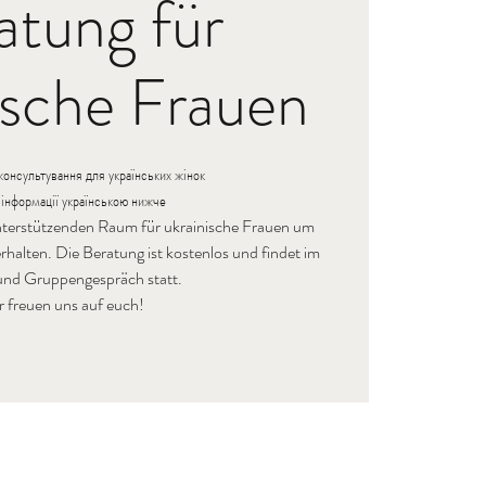
atung für
ische Frauen
консультування для українських жінок
 інформації українською нижче
unterstützenden Raum für ukrainische Frauen um
halten. Die Beratung ist kostenlos und findet im
und Gruppengespräch statt.
r freuen uns auf euch!