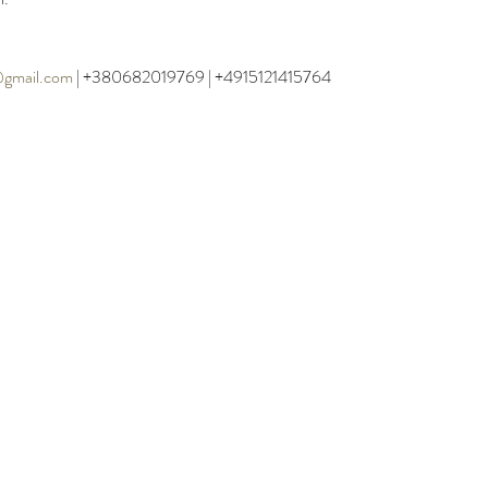
y@gmail.com
 | +380682019769 | +4915121415764