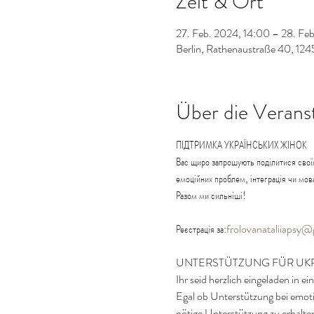
Zeit & Ort
27. Feb. 2024, 14:00 – 28. Fe
Berlin, Rathenaustraße 40, 124
Über die Verans
ПІДТРИМКА УКРАЇНСЬКИХ ЖІНОК

Вас щиро запрошують поділитися своїми
емоційних проблем, інтеграція чи мова
Разом ми сильніші!
Реєстрація за:
frolovanataliiapsy
UNTERSTÜTZUNG FÜR UK
Ihr seid herzlich eingeladen in 
Egal ob Unterstützung bei emotio
nötige Unterstützung zu erhalte