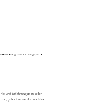
езалежно від того, чи це підтримка 
hle und Erfahrungen zu teilen. 
ören, gehört zu werden und die 