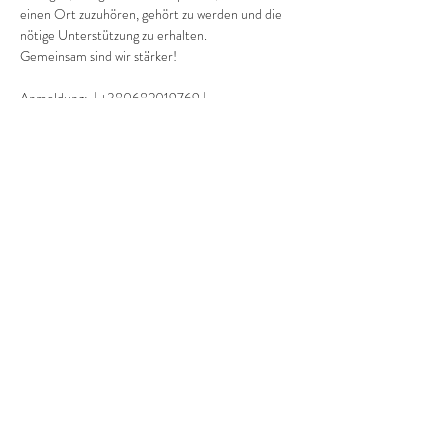
einen Ort zuzuhören, gehört zu werden und die 
nötige Unterstützung zu erhalten.
Gemeinsam sind wir stärker!
Anmeldung: 
 | +380682019769 | 
+4915121415764
frolovanataliiapsy@gmail.com
fro
lovanataliiapsy@gmail.com
Diese Veranstaltung teilen