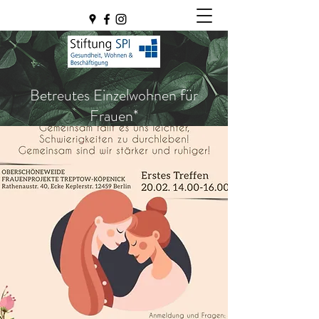
Betreutes Einzelwohnen für
Frauen*