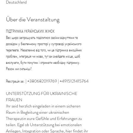
Deutschland
Über die Veranstaltung
ПІДТРИМКА УКРАЇНСЬКИХ ЖІНОК

Вас щиро запрошують поділитися своїми відчуттями та 
досвідом у безпечному просторі у супроводі українського 
терапевта. Незалежно від того, чи це підтримка емоційних 
проблем, інтеграція чи мова, тут ви знайдете місце, щоб 
вислухати, бути почутим і отримати необхідну підтримку.

Разом ми сильніші!
Реєстрація за:
UNTERSTÜTZUNG FÜR UKRAINISCHE 
FRAUEN
Ihr seid herzlich eingeladen in einem sicheren 
Raum in Begleitung einer ukrainischen 
Therapeutin eure Gefühle und Erfahrungen zu 
teilen. Egal ob Unterstützung bei emotionalen 
Anliegen, Integration oder Sprache, hier findet ihr 