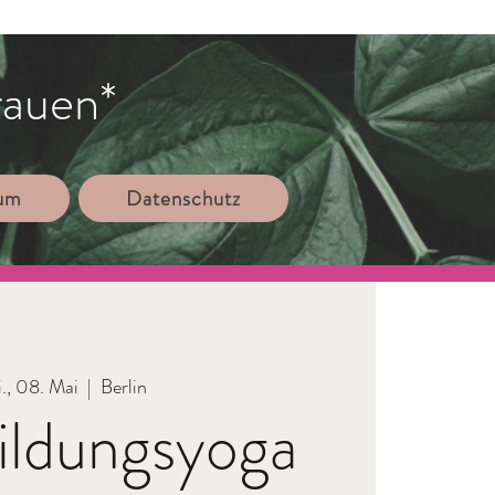
rauen*
sum
Datenschutz
., 08. Mai
  |  
Berlin
ildungsyoga