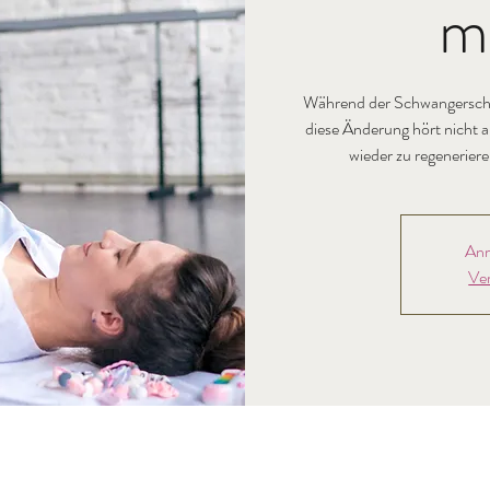
m
Während der Schwangerschaf
diese Änderung hört nicht a
wieder zu regenerier
Anm
Ve