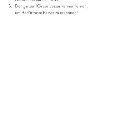
Den ganzen Körper besser kennen lernen, 
um Bedürfnisse besser zu erkennen!
Mehr anzeigen
Diese Veranstaltung teilen
©2022 Frauenprojekte Treptow-Köpenick.
Impressum
&
Datenschutz.