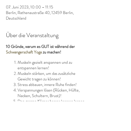
07. Juni 2023, 10:00 – 11:15
Berlin, Rathenaustraße 40, 12459 Berlin,
Deutschland
Über die Veranstaltung
10 Gründe,
warum es GUT ist während der
Schwangerschaft Yoga
zu machen!
Muskeln gezielt anspannen und zu
entspannen lernen!
Muskeln stärken, um das zusätzliche
Gewicht tragen zu können!
Stress abbauen, innere Ruhe finden!
Verspannungen lösen (Rücken, Hüfte,
Nacken, Schultern, Brust)!
Den ganzen Körper besser kennen lernen,
um Bedürfnisse besser zu erkennen!
Verschiedene Atemtechniken zu erlernen,
um gezielt atmen zu können!
Durchblutung verbessern, weil dadurch das
Baby besser versorgt ist!
Diese Veranstaltung teilen