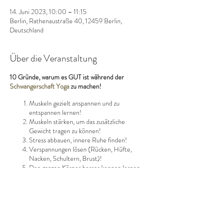
14. Juni 2023, 10:00 – 11:15
Berlin, Rathenaustraße 40, 12459 Berlin,
Deutschland
Über die Veranstaltung
10 Gründe,
warum es GUT ist während der
Schwangerschaft Yoga
zu machen!
Muskeln gezielt anspannen und zu
entspannen lernen!
Muskeln stärken, um das zusätzliche
Gewicht tragen zu können!
Stress abbauen, innere Ruhe finden!
Verspannungen lösen (Rücken, Hüfte,
Nacken, Schultern, Brust)!
Den ganzen Körper besser kennen lernen,
um Bedürfnisse besser zu erkennen!
Verschiedene Atemtechniken zu erlernen,
um gezielt atmen zu können!
Durchblutung verbessern, weil dadurch das
Baby besser versorgt ist!
Diese Veranstaltung teilen