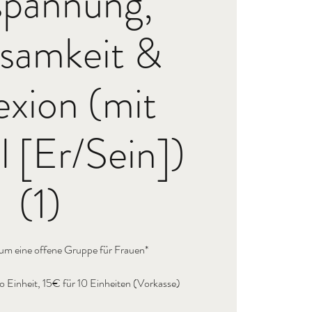
spannung,
samkeit &
exion (mit
 [Er/Sein])
(1)
 um eine offene Gruppe für Frauen*
 Einheit, 15€ für 10 Einheiten (Vorkasse)