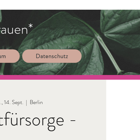
rauen*
sum
Datenschutz
, 14. Sept.
  |  
Berlin
tfürsorge -