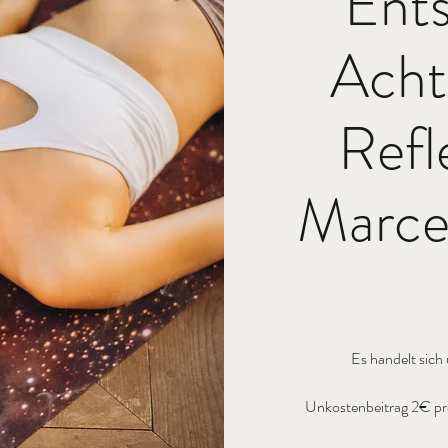
Ent
Acht
Refl
Marcel
Es handelt sich
Unkostenbeitrag 2€ pro