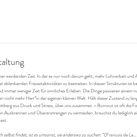
taltung
cher werdenden Zeit. In der es nur noch darum geht, mehr Lohnarbeit und A
r ablenkenden Freizeitaktivitäten zu bestreiten. In diesen Strukturen ist k
mmer weniger Zeit für sinnliches Erleben. Die Dinge passieren einem nur
n nicht mehr Herr*in der eigenen kleinen Welt. Hält dieser Zustand zu lange
huttberg aus Druck und Stress, über uns zusammen – Burnout ist oft die F
n Ausbrennen und Überanstrengen zu vermeiden, brauchst du lediglich ein
test.
 selbst findet, ist es umsonst, sie anderswo zu suchen.“ 
(Francois de La…