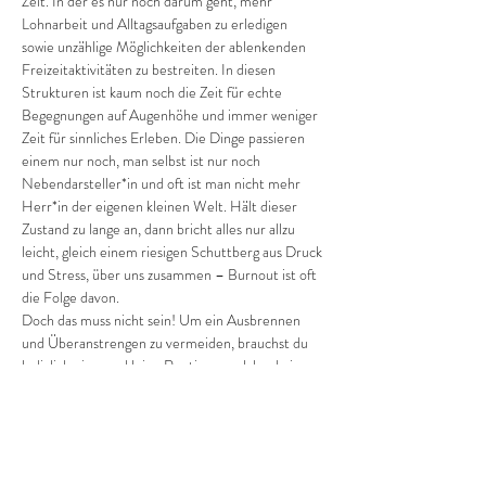
Zeit. In der es nur noch darum geht, mehr 
Lohnarbeit und Alltagsaufgaben zu erledigen 
sowie unzählige Möglichkeiten der ablenkenden 
Freizeitaktivitäten zu bestreiten. In diesen 
Strukturen ist kaum noch die Zeit für echte 
Begegnungen auf Augenhöhe und immer weniger 
Zeit für sinnliches Erleben. Die Dinge passieren 
einem nur noch, man selbst ist nur noch 
Nebendarsteller*in und oft ist man nicht mehr 
Herr*in der eigenen kleinen Welt. Hält dieser 
Zustand zu lange an, dann bricht alles nur allzu 
leicht, gleich einem riesigen Schuttberg aus Druck 
und Stress, über uns zusammen – Burnout ist oft 
die Folge davon.
Doch das muss nicht sein! Um ein Ausbrennen 
und Überanstrengen zu vermeiden, brauchst du 
lediglich ein paar kleine Routinen, welche du in 
deinen Alltag einbauen solltest.
Ruhe & Entspannung
„Wenn man die Ruhe nicht in sich selbst findet, 
ist es umsonst, sie anderswo zu suchen.“ 
(Francois 
de La…