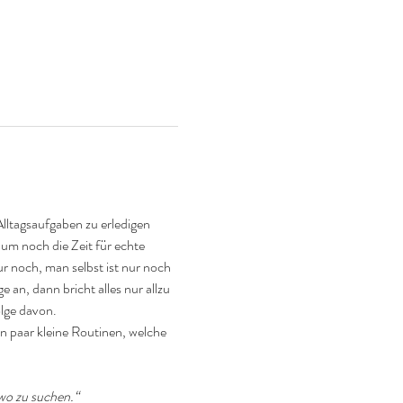
lltagsaufgaben zu erledigen 
aum noch die Zeit für echte 
 noch, man selbst ist nur noch 
 an, dann bricht alles nur allzu 
olge davon.
 paar kleine Routinen, welche 
wo zu suchen.“ 