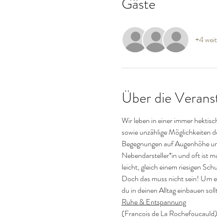
Gäste
+4 weit
Über die Verans
Wir leben in einer immer hektis
sowie unzählige Möglichkeiten de
Begegnungen auf Augenhöhe und i
Nebendarsteller*in und oft ist ma
leicht, gleich einem riesigen Sc
Doch das muss nicht sein! Um ei
du in deinen Alltag einbauen soll
Ruhe & Entspannung
(Francois de La Rochefoucauld