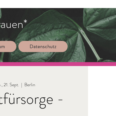
rauen*
sum
Datenschutz
, 21. Sept.
  |  
Berlin
tfürsorge -