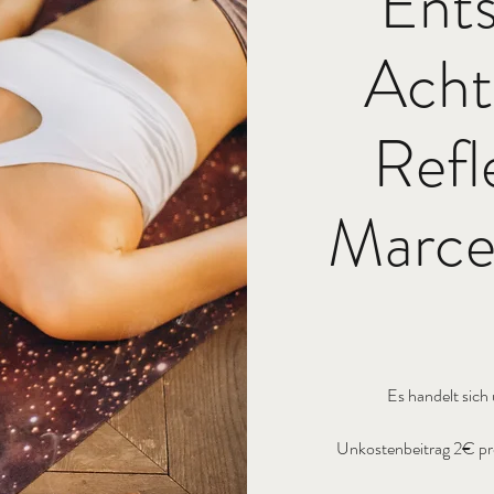
Ent
Acht
Refl
Marcel
Es handelt sich
Unkostenbeitrag 2€ pro