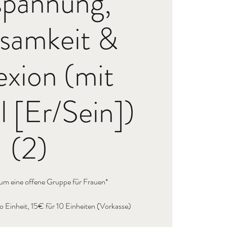
spannung,
samkeit &
exion (mit
 [Er/Sein])
(2)
 um eine offene Gruppe für Frauen*
 Einheit, 15€ für 10 Einheiten (Vorkasse)