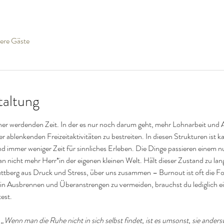
ere Gäste
taltung
cher werdenden Zeit. In der es nur noch darum geht, mehr Lohnarbeit und A
r ablenkenden Freizeitaktivitäten zu bestreiten. In diesen Strukturen ist k
mmer weniger Zeit für sinnliches Erleben. Die Dinge passieren einem nur
n nicht mehr Herr*in der eigenen kleinen Welt. Hält dieser Zustand zu lange
huttberg aus Druck und Stress, über uns zusammen – Burnout ist oft die F
n Ausbrennen und Überanstrengen zu vermeiden, brauchst du lediglich ein
test.
)
„Wenn man die Ruhe nicht in sich selbst findet, ist es umsonst, sie anders