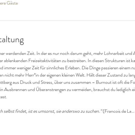
ere Gäste
taltung
cher werdenden Zeit. In der es nur noch darum geht, mehr Lohnarbeit und A
r ablenkenden Freizeitaktivitäten zu bestreiten. In diesen Strukturen ist k
mmer weniger Zeit für sinnliches Erleben. Die Dinge passieren einem nur
n nicht mehr Herr*in der eigenen kleinen Welt. Hält dieser Zustand zu lange
huttberg aus Druck und Stress, über uns zusammen – Burnout ist oft die F
n Ausbrennen und Überanstrengen zu vermeiden, brauchst du lediglich ein
test.
 selbst findet, ist es umsonst, sie anderswo zu suchen.“ 
(Francois de La…