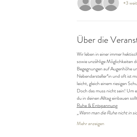
+3 weit
Über die Verans
Wir leben in einer immer hektis
sowie unzählige Möglichkeiten de
Begegnungen auf Augenhöhe und i
Nebendarsteller*in und oft ist ma
leicht, gleich einem riesigen Sc
Doch das muss nicht sein! Um ei
du in deinen Alltag einbauen soll
Ruhe & Entspannung
„Wenn man die Ruhe nicht in sich
Mehr anzeigen