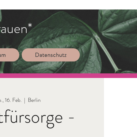
rauen*
sum
Datenschutz
., 16. Feb.
  |  
Berlin
tfürsorge -