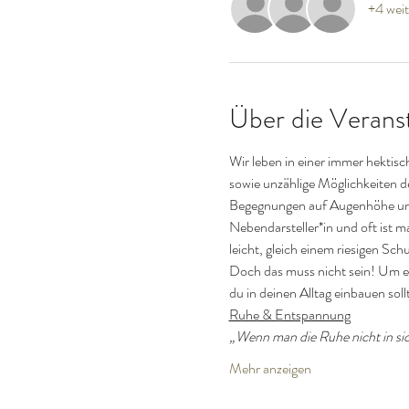
+4 weit
Über die Verans
Wir leben in einer immer hektis
sowie unzählige Möglichkeiten de
Begegnungen auf Augenhöhe und i
Nebendarsteller*in und oft ist ma
leicht, gleich einem riesigen Sc
Doch das muss nicht sein! Um ei
du in deinen Alltag einbauen soll
Ruhe & Entspannung
„Wenn man die Ruhe nicht in sich
Mehr anzeigen