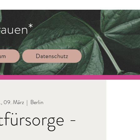
rauen*
sum
Datenschutz
, 09. März
  |  
Berlin
tfürsorge -