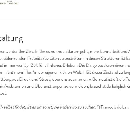
ere Gäste
taltung
cher werdenden Zeit. In der es nur noch darum geht, mehr Lohnarbeit und A
r ablenkenden Freizeitaktivitäten zu bestreiten. In diesen Strukturen ist k
mmer weniger Zeit für sinnliches Erleben. Die Dinge passieren einem nur
n nicht mehr Herr*in der eigenen kleinen Welt. Hält dieser Zustand zu lange
huttberg aus Druck und Stress, über uns zusammen – Burnout ist oft die F
n Ausbrennen und Überanstrengen zu vermeiden, brauchst du lediglich ein
test.
 selbst findet, ist es umsonst, sie anderswo zu suchen.“ 
(Francois de La…